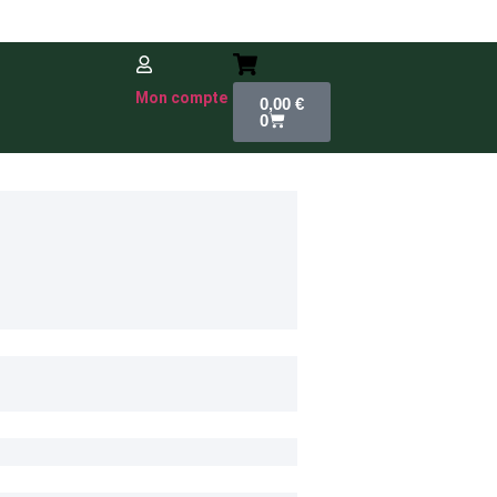
Mon compte
0,00
€
0